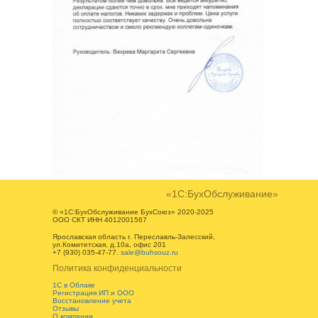
«1С:БухОбслуживание»
© «1С:БухОбслуживание БухСоюз» 2020-2025
ООО СКТ ИНН 4012001567
Ярославская область г. Переславль-Залесский,
ул.Комитетская, д.10а, офис 201
+7 (930) 035-47-77
.
sale@buhsouz.ru
Политика конфиденциальности
1С в Облаке
Регистрация ИП и ООО
Восстановление учета
Отзывы
О компании