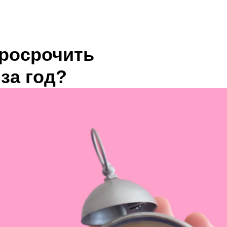
просрочить
за год?