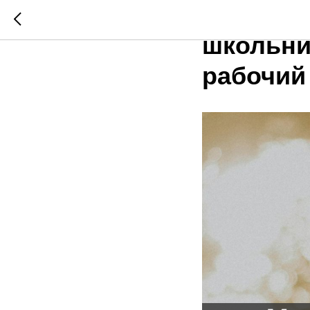
Может л
школьни
рабочий