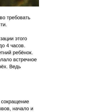
аво требовать
ти.
зации этого
до 4 часов.
етний ребёнок.
елало встречное
рёх. Ведь
а сокращение
ывов, начало и