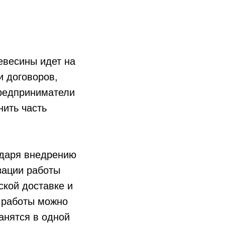
евесины идет на
и договоров,
предприниматели
нить часть
одаря внедрению
зации работы
ской доставке и
и работы можно
анятся в одной