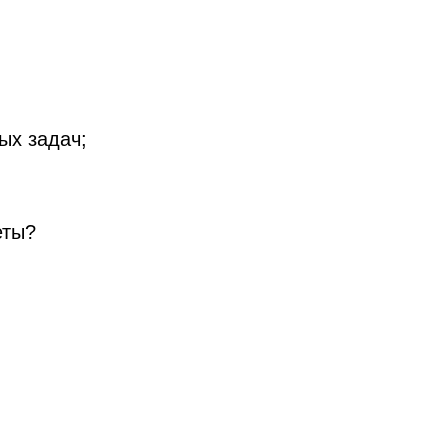
:
ых задач;
еты?